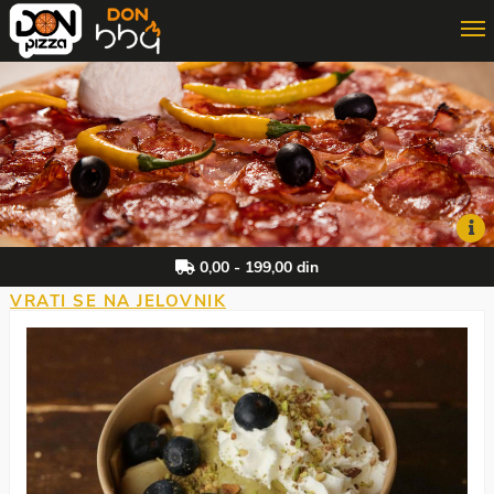
ONLINE PORUČIVANJE
3D PORUČIVANJE
DON MAJSTOR
0,00 - 199,00 din
VRATI SE NA JELOVNIK