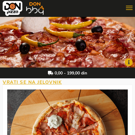
ONLINE PORUČIVANJE
3D PORUČIVANJE
DON MAJSTOR
0,00 - 199,00 din
VRATI SE NA JELOVNIK