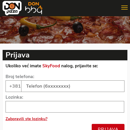
ONLINE PORUČIVANJE
3D PORUČIVANJE
DON MAJSTOR
Prijava
Ukoliko već imate
SkyFood
nalog, prijavite se:
Broj telefona:
Lozinka:
Zaboravili ste lozinku?