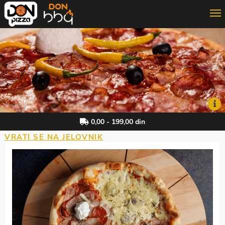
ONLINE PORUČIVANJE
3D PORUČIVANJE
DON MAJSTOR
0,00 - 199,00 din
VRATI SE NA JELOVNIK