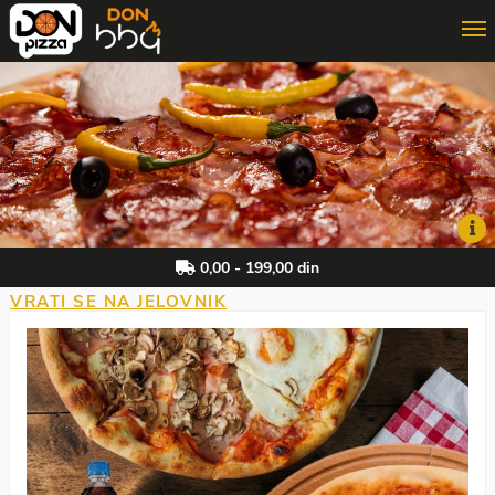
ONLINE PORUČIVANJE
3D PORUČIVANJE
DON MAJSTOR
0,00 - 199,00 din
VRATI SE NA JELOVNIK