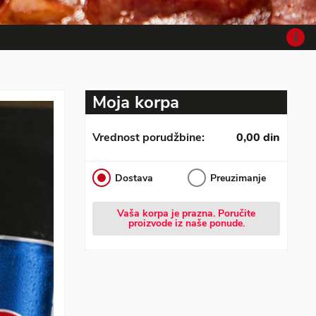
Moja korpa
Vrednost porudžbine:
0,00 din
Dostava
Preuzimanje
Vaša korpa je prazna. Poručite
proizvode iz naše ponude.