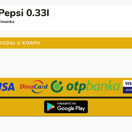
Pepsi 0.33l
 limenka
DODAJ U KORPU