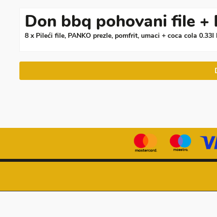
Don bbq pohovani file + 
8 x Pileći file, PANKO prezle, pomfrit, umaci + coca cola 0.33l
© 2019 DonPizza
Korisnički servis