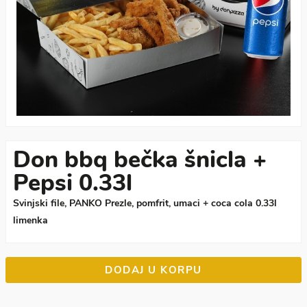
Don bbq bečka šnicla +
Pepsi 0.33l
Svinjski file, PANKO Prezle, pomfrit, umaci + coca cola 0.33l
limenka
DODAJ U KORPU