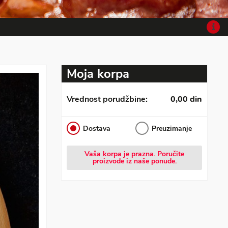
Moja korpa
Vrednost porudžbine:
0,00 din
Dostava
Preuzimanje
Vaša korpa je prazna. Poručite
proizvode iz naše ponude.