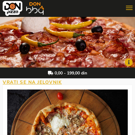
ONLINE PORUČIVANJE
3D PORUČIVANJE
DON MAJSTOR
0,00 - 199,00 din
VRATI SE NA JELOVNIK