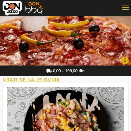
ONLINE PORUČIVANJE
3D PORUČIVANJE
DON MAJSTOR
0,00 - 199,00 din
VRATI SE NA JELOVNIK